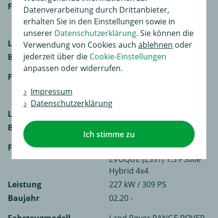
Fahrzeugmodell
Land Rover RANGE ROVER
Datenverarbeitung durch Drittanbieter,
EVOQUE (L551) 1.5 P160
erhalten Sie in den Einstellungen sowie in
MHEV
unserer
Datenschutzerklärung
. Sie können die
Leistung
118 kW / 160 PS
Verwendung von Cookies auch
ablehnen
oder
jederzeit über die
Cookie-Einstellungen
Baujahr
09.20 -
anpassen oder widerrufen.
Fahrzeugmodell
Land Rover RANGE ROVER
EVOQUE (L551) 1.5 P270e
Impressum
Hybrid 4x4
Datenschutzerklärung
Leistung
198 kW / 269 PS
Baujahr
04.24 -
Ich stimme zu
Fahrzeugmodell
Land Rover RANGE ROVER
EVOQUE (L551) 1.5 P300e
Hybrid 4x4
Leistung
227 kW / 309 PS
Baujahr
02.20 -