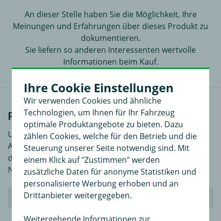
An dieser Stelle haben Sie die Möglichkeit, Ihre
Meinungen und Erfahrungen über dieses Produkt zu
dokumentieren.
Sie liefern so anderen Interessenten wertvolle
Informationen beim Kauf.
Ihre Cookie Einstellungen
Wir verwenden Cookies und ähnliche
Technologien, um Ihnen für Ihr Fahrzeug
passende Fahrzeuge
optimale Produktangebote zu bieten. Dazu
Unter der Marke Land Rover vertrieb der englische
zählen Cookies, welche für den Betrieb und die
Autobauer Rover seine Geländewagen. Seit 2008 hält
Steuerung unserer Seite notwendig sind. Mit
der indische Fahrzeughersteller Tata die
einem Klick auf "Zustimmen" werden
Namensrechte an Rover.
zusätzliche Daten für anonyme Statistiken und
personalisierte Werbung erhoben und an
Drittanbieter weitergegeben.
Land Rover RANGE ROVER EVOQUE (L551)
Weitergehende Informationen zur