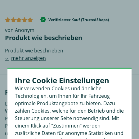
Verifizierter Kauf (TrustedShops)
von Anonym
Produkt wie beschrieben
Produkt wie beschrieben
mehr anzeigen
Ihre Cookie Einstellungen
Wir verwenden Cookies und ähnliche
passende Fahrzeuge
Technologien, um Ihnen für Ihr Fahrzeug
optimale Produktangebote zu bieten. Dazu
Der Stammsitz der Volkswagen AG (VW AG) liegt in
zählen Cookies, welche für den Betrieb und die
Wolfsburg, während VW die wichtigste Marke im
Steuerung unserer Seite notwendig sind. Mit
Portfolio ist. Andere Labels sind Skoda, Seat, Scania,
einem Klick auf "Zustimmen" werden
Porsche, MAN, Lamborghini, Ducati, Bugatti, Bentley
zusätzliche Daten für anonyme Statistiken und
und Audi. Damit ist VW der Marktführer in Europa,