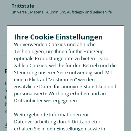
Trittstufe
universell, Material: Aluminium, Aufstiegs- und Beladehilfe
17,99 €
in
Ihre Cookie Einstellungen
Wir verwenden Cookies und ähnliche
Technologien, um Ihnen für Ihr Fahrzeug
optimale Produktangebote zu bieten. Dazu
zählen Cookies, welche für den Betrieb und die
Einbauanleitungen
Steuerung unserer Seite notwendig sind. Mit
einem Klick auf "Zustimmen" werden
Hier finden Sie Einbauanleitungen in verschiedenen
zusätzliche Daten für anonyme Statistiken und
Sprachen, je nach Artikel noch ergänzende
personalisierte Werbung erhoben und an
Einbauhilfen und zusätzliches Bildmaterial das den Ein-
Drittanbieter weitergegeben.
bzw. Anbau des Produktes für Sie noch einfacher
macht.
Weitergehende Informationen zur
Datenverarbeitung durch Drittanbieter,
Hersteller-Einbauanleitung downloaden
erhalten Sie in den Einstellungen sowie in