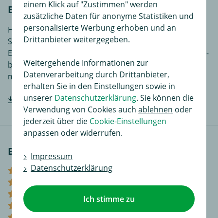
einem Klick auf "Zustimmen" werden
Einbauanleitungen
zusätzliche Daten für anonyme Statistiken und
personalisierte Werbung erhoben und an
Hier finden Sie Einbauanleitungen in verschiedenen
Drittanbieter weitergegeben.
Sprachen, je nach Artikel noch ergänzende
Einbauhilfen und zusätzliches Bildmaterial das den Ein-
Weitergehende Informationen zur
bzw. Anbau des Produktes für Sie noch einfacher
Datenverarbeitung durch Drittanbieter,
macht.
erhalten Sie in den Einstellungen sowie in
unserer
Datenschutzerklärung
. Sie können die
Hersteller-Einbauanleitung downloaden
Verwendung von Cookies auch
ablehnen
oder
jederzeit über die
Cookie-Einstellungen
anpassen oder widerrufen.
Bewertungen
Impressum
Datenschutzerklärung
(1)
(0)
(0)
Ich stimme zu
(0)