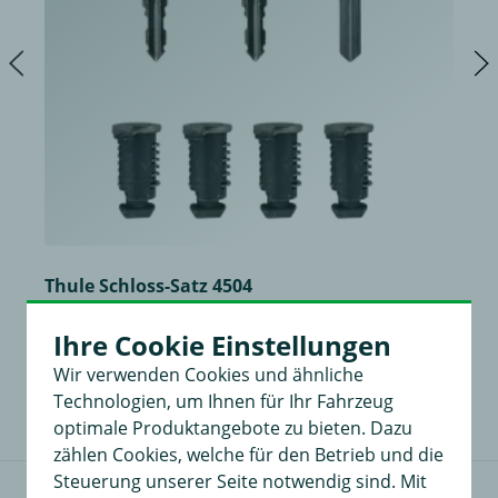
Thule Schloss-Satz 4504
bestehend aus 4 Schließzylindern, optimaler Diebstahlschutz
Ihre Cookie Einstellungen
47,99 €
in
Wir verwenden Cookies und ähnliche
Technologien, um Ihnen für Ihr Fahrzeug
optimale Produktangebote zu bieten. Dazu
zählen Cookies, welche für den Betrieb und die
Steuerung unserer Seite notwendig sind. Mit