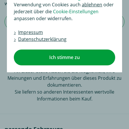
wertvolle Informationen beim Kauf.
Verwendung von Cookies auch
ablehnen
oder
jederzeit über die
Cookie-Einstellungen
anpassen oder widerrufen.
Jetzt Bewertung schreiben
Impressum
Datenschutzerklärung
Für dieses Produkt existiert noch keine
Ich stimme zu
Bewertung
An dieser Stelle haben Sie die Möglichkeit, Ihre
Meinungen und Erfahrungen über dieses Produkt zu
dokumentieren.
Sie liefern so anderen Interessenten wertvolle
Informationen beim Kauf.