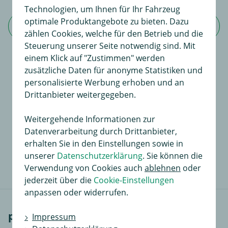
Technologien, um Ihnen für Ihr Fahrzeug
optimale Produktangebote zu bieten. Dazu
Jetzt Bewertung schreiben
zählen Cookies, welche für den Betrieb und die
Steuerung unserer Seite notwendig sind. Mit
einem Klick auf "Zustimmen" werden
zusätzliche Daten für anonyme Statistiken und
Für dieses Produkt existiert noch keine
personalisierte Werbung erhoben und an
Bewertung
Drittanbieter weitergegeben.
An dieser Stelle haben Sie die Möglichkeit, Ihre
Weitergehende Informationen zur
Meinungen und Erfahrungen über dieses Produkt zu
Datenverarbeitung durch Drittanbieter,
dokumentieren.
erhalten Sie in den Einstellungen sowie in
Sie liefern so anderen Interessenten wertvolle
unserer
Datenschutzerklärung
. Sie können die
Informationen beim Kauf.
Verwendung von Cookies auch
ablehnen
oder
jederzeit über die
Cookie-Einstellungen
anpassen oder widerrufen.
passende Fahrzeuge
Impressum