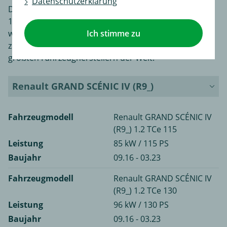
Datenschutzerklärung
Der französische Automobilkonzern Renault wurde
1898 gegründet und hat über 125.000 Beschäftigte
Ich stimme zu
weltweit. Seit Renault und Nissan als "Renault-Nissan"
zusammenarbeiten, zählt das Unternehmen zu den
größten Fahrzeugherstellern der Welt.
Renault GRAND SCÉNIC IV (R9_)
Fahrzeugmodell
Renault GRAND SCÉNIC IV
(R9_) 1.2 TCe 115
Leistung
85 kW / 115 PS
Baujahr
09.16 - 03.23
Fahrzeugmodell
Renault GRAND SCÉNIC IV
(R9_) 1.2 TCe 130
Leistung
96 kW / 130 PS
Baujahr
09.16 - 03.23