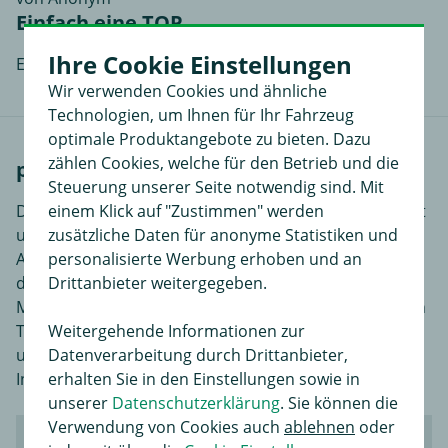
Einfach eine TOP
Ihre Cookie Einstellungen
Einfach eine top Beratung - Gute Preise
Wir verwenden Cookies und ähnliche
Technologien, um Ihnen für Ihr Fahrzeug
optimale Produktangebote zu bieten. Dazu
zählen Cookies, welche für den Betrieb und die
passende Fahrzeuge
Steuerung unserer Seite notwendig sind. Mit
einem Klick auf "Zustimmen" werden
Der japanische Konzern Honda wurde 1948 gegründet
zusätzliche Daten für anonyme Statistiken und
und produziert neben Autos auch Motorräder und
personalisierte Werbung erhoben und an
Außenbordmotoren. Insbesondere als Markführer für
Drittanbieter weitergegeben.
die Herstellung von Motorrädern ist Honda auch im
Motorsport sehr erfolgreich. Der Autobauer mit Sitz in
Weitergehende Informationen zur
Tokio ist neben Toyota einer der wenigen
Datenverarbeitung durch Drittanbieter,
unabhängigen Auto Hersteller, die ohne das Geld von
erhalten Sie in den Einstellungen sowie in
Investoren oder Fusionierung am Markt bestehen.
unserer
Datenschutzerklärung
. Sie können die
Verwendung von Cookies auch
ablehnen
oder
Honda ODYSSEY (RL1, RA6, RA_)