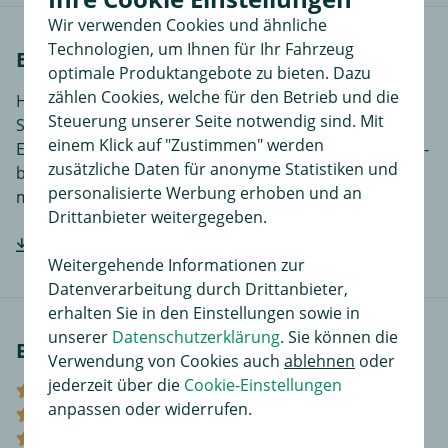
Wir verwenden Cookies und ähnliche
Technologien, um Ihnen für Ihr Fahrzeug
Einbauanleitungen
optimale Produktangebote zu bieten. Dazu
zählen Cookies, welche für den Betrieb und die
Hier finden Sie Einbauanleitungen in verschiedenen
Steuerung unserer Seite notwendig sind. Mit
Sprachen, je nach Artikel noch ergänzende
einem Klick auf "Zustimmen" werden
Einbauhilfen und zusätzliches Bildmaterial das den Ein-
zusätzliche Daten für anonyme Statistiken und
bzw. Anbau des Produktes für Sie noch einfacher
personalisierte Werbung erhoben und an
macht.
Drittanbieter weitergegeben.
Hersteller-Einbauanleitung downloaden
Weitergehende Informationen zur
Datenverarbeitung durch Drittanbieter,
erhalten Sie in den Einstellungen sowie in
unserer
Datenschutzerklärung
. Sie können die
Bewertungen
Verwendung von Cookies auch
ablehnen
oder
jederzeit über die
Cookie-Einstellungen
(0)
anpassen oder widerrufen.
(0)
(0)