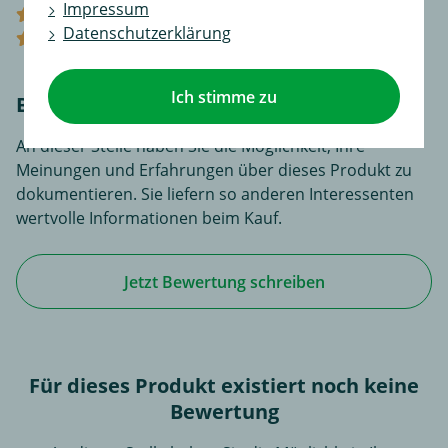
Impressum
(0)
Datenschutzerklärung
(0)
Ich stimme zu
Bewerten Sie diesen Artikel!
An dieser Stelle haben Sie die Möglichkeit, Ihre
Meinungen und Erfahrungen über dieses Produkt zu
dokumentieren. Sie liefern so anderen Interessenten
wertvolle Informationen beim Kauf.
Jetzt Bewertung schreiben
Für dieses Produkt existiert noch keine
Bewertung