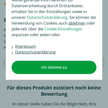
(0)
Datenverarbeitung durch Drittanbieter,
erhalten Sie in den Einstellungen sowie in
unserer
Datenschutzerklärung
. Sie können die
Bewerten Sie diesen Artikel!
Verwendung von Cookies auch
ablehnen
oder
jederzeit über die
Cookie-Einstellungen
An dieser Stelle haben Sie die Möglichkeit, Ihre
anpassen oder widerrufen.
Meinungen und Erfahrungen über dieses Produkt zu
dokumentieren. Sie liefern so anderen Interessenten
Impressum
wertvolle Informationen beim Kauf.
Datenschutzerklärung
Jetzt Bewertung schreiben
Ich stimme zu
Für dieses Produkt existiert noch keine
Bewertung
An dieser Stelle haben Sie die Möglichkeit, Ihre