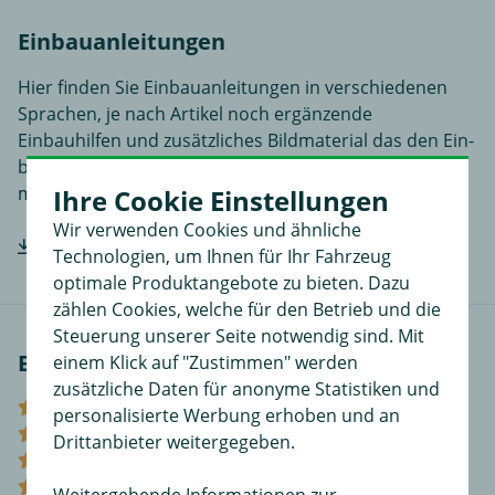
Einbauanleitungen
Hier finden Sie Einbauanleitungen in verschiedenen
Sprachen, je nach Artikel noch ergänzende
Einbauhilfen und zusätzliches Bildmaterial das den Ein-
bzw. Anbau des Produktes für Sie noch einfacher
macht.
Ihre Cookie Einstellungen
Wir verwenden Cookies und ähnliche
Hersteller-Einbauanleitung downloaden
Technologien, um Ihnen für Ihr Fahrzeug
optimale Produktangebote zu bieten. Dazu
zählen Cookies, welche für den Betrieb und die
Steuerung unserer Seite notwendig sind. Mit
Bewertungen
einem Klick auf "Zustimmen" werden
zusätzliche Daten für anonyme Statistiken und
(0)
personalisierte Werbung erhoben und an
(0)
Drittanbieter weitergegeben.
(0)
(0)
Weitergehende Informationen zur