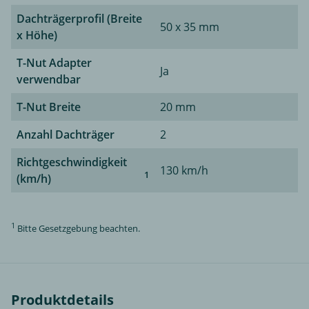
Dachträgerprofil (Breite
50 x 35 mm
x Höhe)
T-Nut Adapter
Ja
verwendbar
T-Nut Breite
20 mm
Anzahl Dachträger
2
Richtgeschwindigkeit
130 km/h
1
(km/h)
1
Bitte Gesetzgebung beachten.
Produktdetails