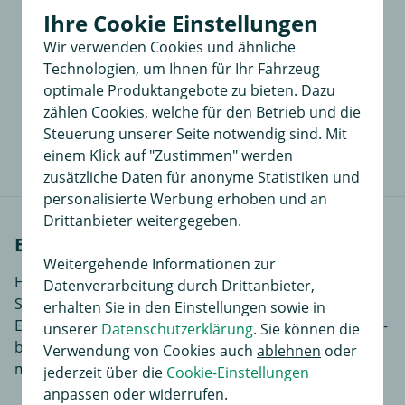
Ihre Cookie Einstellungen
Wir verwenden Cookies und ähnliche
Trittstufe
Technologien, um Ihnen für Ihr Fahrzeug
universell, Material: Aluminium, Aufstiegs- und Beladehilfe
optimale Produktangebote zu bieten. Dazu
zählen Cookies, welche für den Betrieb und die
17,99 €
in
Steuerung unserer Seite notwendig sind. Mit
einem Klick auf "Zustimmen" werden
zusätzliche Daten für anonyme Statistiken und
personalisierte Werbung erhoben und an
Drittanbieter weitergegeben.
Einbauanleitungen
Weitergehende Informationen zur
Hier finden Sie Einbauanleitungen in verschiedenen
Datenverarbeitung durch Drittanbieter,
Sprachen, je nach Artikel noch ergänzende
erhalten Sie in den Einstellungen sowie in
Einbauhilfen und zusätzliches Bildmaterial das den Ein-
unserer
Datenschutzerklärung
. Sie können die
bzw. Anbau des Produktes für Sie noch einfacher
Verwendung von Cookies auch
ablehnen
oder
macht.
jederzeit über die
Cookie-Einstellungen
anpassen oder widerrufen.