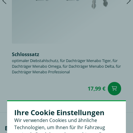
Schlosssatz
optimaler Diebstahlschutz, für Dachträger Menabo Tiger, für
Dachträger Menabo Omega, für Dachträger Menabo Delta, für
Dachträger Menabo Professional
17,99 €
in
Ihre Cookie Einstellungen
Wir verwenden Cookies und ähnliche
Technologien, um Ihnen für Ihr Fahrzeug
Einbauanleitungen