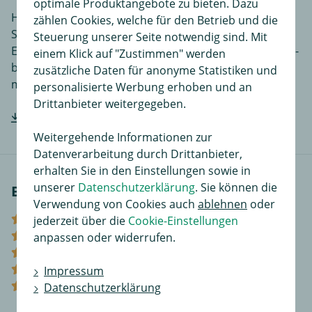
optimale Produktangebote zu bieten. Dazu
Hier finden Sie Einbauanleitungen in verschiedenen
zählen Cookies, welche für den Betrieb und die
Sprachen, je nach Artikel noch ergänzende
Steuerung unserer Seite notwendig sind. Mit
Einbauhilfen und zusätzliches Bildmaterial das den Ein-
einem Klick auf "Zustimmen" werden
bzw. Anbau des Produktes für Sie noch einfacher
zusätzliche Daten für anonyme Statistiken und
macht.
personalisierte Werbung erhoben und an
Drittanbieter weitergegeben.
Hersteller-Einbauanleitung downloaden
Weitergehende Informationen zur
Datenverarbeitung durch Drittanbieter,
erhalten Sie in den Einstellungen sowie in
unserer
Datenschutzerklärung
. Sie können die
Bewertungen
Verwendung von Cookies auch
ablehnen
oder
(0)
jederzeit über die
Cookie-Einstellungen
(0)
anpassen oder widerrufen.
(0)
(0)
Impressum
(0)
Datenschutzerklärung