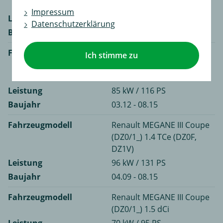
DZ28)
Impressum
Leistung
97 kW / 132 PS
Datenschutzerklärung
Baujahr
01.13 - 08.15
Fahrzeugmodell
Renault MEGANE III Coupe
Ich stimme zu
(DZ0/1_) 1.2 TCe (DZ2B,
DZ11)
Leistung
85 kW / 116 PS
Baujahr
03.12 - 08.15
Fahrzeugmodell
Renault MEGANE III Coupe
(DZ0/1_) 1.4 TCe (DZ0F,
DZ1V)
Leistung
96 kW / 131 PS
Baujahr
04.09 - 08.15
Fahrzeugmodell
Renault MEGANE III Coupe
(DZ0/1_) 1.5 dCi