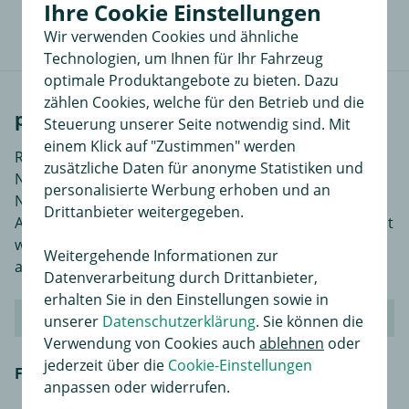
Sie liefern so anderen Interessenten wertvolle
Ihre Cookie Einstellungen
Informationen beim Kauf.
Wir verwenden Cookies und ähnliche
Technologien, um Ihnen für Ihr Fahrzeug
optimale Produktangebote zu bieten. Dazu
zählen Cookies, welche für den Betrieb und die
passende Fahrzeuge
Steuerung unserer Seite notwendig sind. Mit
einem Klick auf "Zustimmen" werden
Renault ist ein großer französischer PKW Hersteller.
zusätzliche Daten für anonyme Statistiken und
Nach der strategischen Allianz mit Nissan ist "Renault-
personalisierte Werbung erhoben und an
Nissan" in der Zwischenzeit zu einem der größten
Drittanbieter weitergegeben.
Automobilhersteller der Welt geworden. Renault selbst
wurde im Jahr 1898 gegründet und beschäftigt mehr
Weitergehende Informationen zur
als 125.000 Mitarbeiter weltweit.
Datenverarbeitung durch Drittanbieter,
erhalten Sie in den Einstellungen sowie in
Renault MEGANE III Coupe (DZ0/1_)
unserer
Datenschutzerklärung
. Sie können die
Verwendung von Cookies auch
ablehnen
oder
jederzeit über die
Cookie-Einstellungen
Fahrzeugmodell
Renault MEGANE III Coupe
anpassen oder widerrufen.
(DZ0/1_) 1.2 TCe (DZ16,