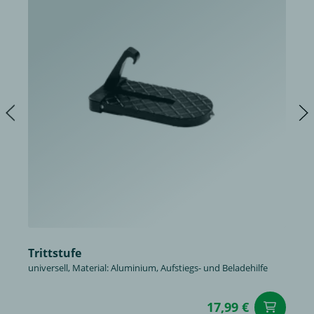
Trittstufe
universell, Material: Aluminium, Aufstiegs- und Beladehilfe
17,99 €
in