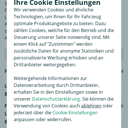
Ihre Cookie Einstellungen
Sitz in Wolfsburg. Das Portfolio umfasst viele
Wir verwenden Cookies und ähnliche
Fahrzeugmarken wie Bentley, Audi, Ducati, Bugatti,
Technologien, um Ihnen für Ihr Fahrzeug
Lamborghini, Porsche, MAN, Seat, Skoda und Scania.
optimale Produktangebote zu bieten. Dazu
Auch wenn es global, hinter Toyota, nur für den
zählen Cookies, welche für den Betrieb und die
zweiten Platz der Weltrangliste reicht, ist VW der
Steuerung unserer Seite notwendig sind. Mit
mächtigste Automobilhersteller Europas.
einem Klick auf "Zustimmen" werden
zusätzliche Daten für anonyme Statistiken und
VW GOLF IV Variant (1J5)
personalisierte Werbung erhoben und an
Drittanbieter weitergegeben.
Fahrzeugmodell
VW GOLF IV Variant (1J5) 1.4
16V
Weitergehende Informationen zur
Datenverarbeitung durch Drittanbieter,
Leistung
55 kW / 75 PS
erhalten Sie in den Einstellungen sowie in
Baujahr
05.99 - 06.06
unserer
Datenschutzerklärung
. Sie können die
Verwendung von Cookies auch
ablehnen
oder
Fahrzeugmodell
VW GOLF IV Variant (1J5) 1.6
jederzeit über die
Cookie-Einstellungen
Leistung
74 kW / 101 PS
anpassen oder widerrufen.
Baujahr
05.99 - 04.02