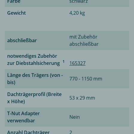
Farbe
schwarz
Gewicht
4,20 kg
mit Zubehör
abschließbar
abschließbar
notwendiges Zubehör
1
zur Diebstahlsicherung
165327
Länge des Trägers (von -
770 - 1150 mm
bis)
Dachträgerprofil (Breite
53 x 29 mm
x Höhe)
T-Nut Adapter
Nein
verwendbar
Anzahl Dachträger
2