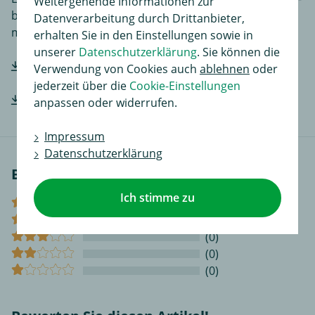
Weitergehende Informationen zur
bzw. Anbau des Produktes für Sie noch einfacher
Datenverarbeitung durch Drittanbieter,
macht.
erhalten Sie in den Einstellungen sowie in
unserer
Datenschutzerklärung
. Sie können die
Hersteller-Einbauanleitung downloaden
Verwendung von Cookies auch
ablehnen
oder
jederzeit über die
Cookie-Einstellungen
Hersteller-Einbauanleitung downloaden
anpassen oder widerrufen.
Impressum
Datenschutzerklärung
Bewertungen
Ich stimme zu
(1)
(0)
(0)
(0)
(0)