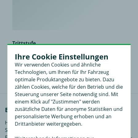
Trittstufe
universell, Material: Aluminium, Aufstiegs- und Beladehilfe
Ihre Cookie Einstellungen
Wir verwenden Cookies und ähnliche
17,99 €
in
Technologien, um Ihnen für Ihr Fahrzeug
optimale Produktangebote zu bieten. Dazu
zählen Cookies, welche für den Betrieb und die
Steuerung unserer Seite notwendig sind. Mit
einem Klick auf "Zustimmen" werden
zusätzliche Daten für anonyme Statistiken und
Einbauanleitungen
personalisierte Werbung erhoben und an
Hier finden Sie Einbauanleitungen in verschiedenen
Drittanbieter weitergegeben.
Sprachen, je nach Artikel noch ergänzende
Einbauhilfen und zusätzliches Bildmaterial das den Ein-