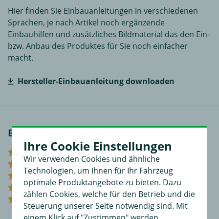
Hier finden Sie Einbauanleitungen in verschiedenen
Sprachen, je nach Artikel noch ergänzende
Einbauhilfen und zusätzliches Bildmaterial das den Ein-
bzw. Anbau des Produktes für Sie noch einfacher
macht.
Hersteller-Einbauanleitung downloaden
Bewertungen
Ihre Cookie Einstellungen
(13)
Wir verwenden Cookies und ähnliche
(9)
Technologien, um Ihnen für Ihr Fahrzeug
(0)
optimale Produktangebote zu bieten. Dazu
(0)
zählen Cookies, welche für den Betrieb und die
(0)
Steuerung unserer Seite notwendig sind. Mit
einem Klick auf "Zustimmen" werden