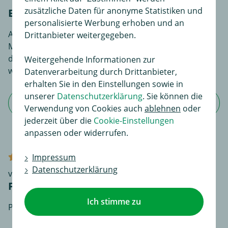
zusätzliche Daten für anonyme Statistiken und
Bewerten Sie diesen Artikel!
personalisierte Werbung erhoben und an
An dieser Stelle haben Sie die Möglichkeit, Ihre
Drittanbieter weitergegeben.
Meinungen und Erfahrungen über dieses Produkt zu
dokumentieren. Sie liefern so anderen Interessenten
Weitergehende Informationen zur
wertvolle Informationen beim Kauf.
Datenverarbeitung durch Drittanbieter,
erhalten Sie in den Einstellungen sowie in
unserer
Datenschutzerklärung
. Sie können die
Jetzt Bewertung schreiben
Verwendung von Cookies auch
ablehnen
oder
jederzeit über die
Cookie-Einstellungen
anpassen oder widerrufen.
Impressum
Verifizierter Kauf (TrustedShops)
Datenschutzerklärung
von Anonym
Passt super
Ich stimme zu
Prima Anleitung!