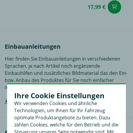
17,99 €
in
Einbauanleitungen
Hier finden Sie Einbauanleitungen in verschiedenen
Sprachen, je nach Artikel noch ergänzende
Einbauhilfen und zusätzliches Bildmaterial das den Ein-
bzw. Anbau des Produktes für Sie noch einfacher
macht.
Ihre Cookie Einstellungen
Hersteller-Einbauanleitung downloaden
Wir verwenden Cookies und ähnliche
Technologien, um Ihnen für Ihr Fahrzeug
optimale Produktangebote zu bieten. Dazu
zählen Cookies, welche für den Betrieb und die
Steuerung unserer Seite notwendig sind. Mit
Bewertungen