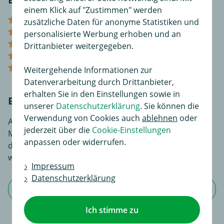
einem Klick auf "Zustimmen" werden
(12)
zusätzliche Daten für anonyme Statistiken und
(4)
personalisierte Werbung erhoben und an
(0)
Drittanbieter weitergegeben.
(0)
(0)
Weitergehende Informationen zur
Datenverarbeitung durch Drittanbieter,
erhalten Sie in den Einstellungen sowie in
Bewerten Sie diesen Artikel!
unserer
Datenschutzerklärung
. Sie können die
Verwendung von Cookies auch
ablehnen
oder
An dieser Stelle haben Sie die Möglichkeit, Ihre
jederzeit über die
Cookie-Einstellungen
Meinungen und Erfahrungen über dieses Produkt zu
anpassen oder widerrufen.
dokumentieren. Sie liefern so anderen Interessenten
wertvolle Informationen beim Kauf.
Impressum
Datenschutzerklärung
Jetzt Bewertung schreiben
Ich stimme zu