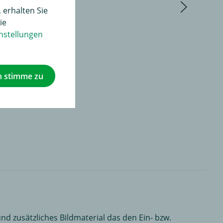
 erhalten Sie
ie
nstellungen
h stimme zu
nd zusätzliches Bildmaterial das den Ein- bzw.