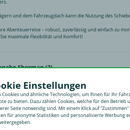
ers.
ägern und dem Fahrzeugdach kann die Nutzung des Schiebe
 Ihre Abenteuerreise – robust, zuverlässig und einfach zu mo
Sie maximale Flexibilität und Komfort!
enabo Sherman (2)
ookie Einstellungen
 Cookies und ähnliche Technologien, um Ihnen für Ihr Fahr
e zu bieten. Dazu zählen Cookies, welche für den Betrieb 
rer Seite notwendig sind. Mit einem Klick auf "Zustimmen
aten für anonyme Statistiken und personalisierte Werbung 
weitergegeben.