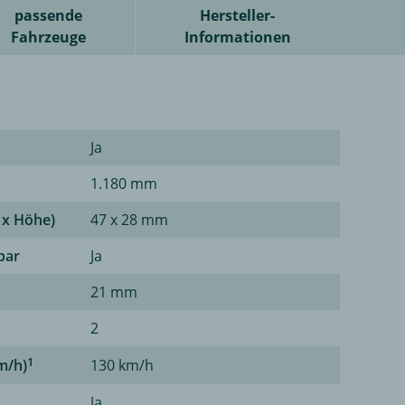
passende
Hersteller-
Fahrzeuge
Informationen
Ja
1.180 mm
 x Höhe)
47 x 28 mm
bar
Ja
21 mm
2
1
m/h)
130 km/h
Ja