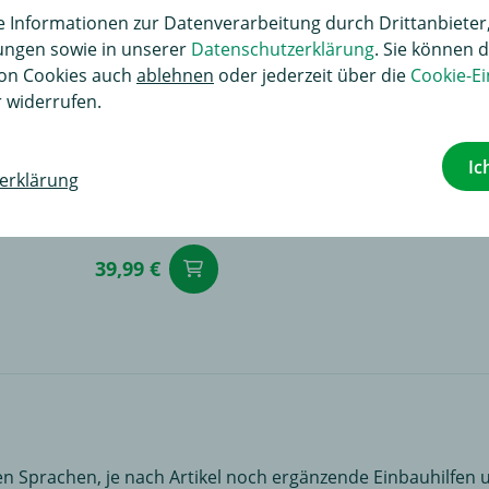
Informationen zur Datenverarbeitung durch Drittanbieter,
lungen sowie in unserer
Datenschutzerklärung
. Sie können d
on Cookies auch
ablehnen
oder jederzeit über die
Cookie-Ei
 widerrufen.
rsportträger
Ic
 Montage, mit Klettbefestigung,
erklärung
ung auf allen Dachträgern
 2 Spanngurte, ca. 60 cm lang
39,99 €
renkorb
in den Warenkorb
n Sprachen, je nach Artikel noch ergänzende Einbauhilfen u