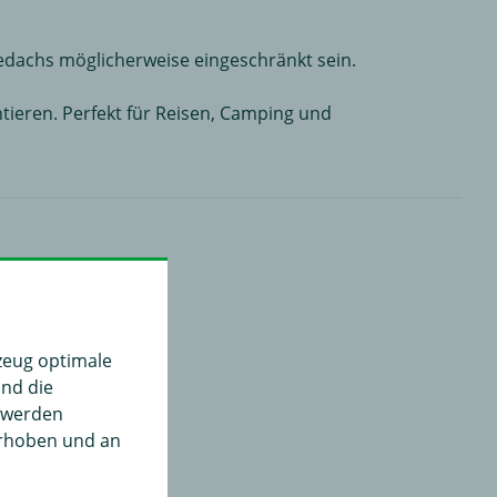
dachs möglicherweise eingeschränkt sein.
ntieren. Perfekt für Reisen, Camping und
zeug optimale
und die
" werden
erhoben und an