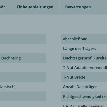
hör
Einbauanleitungen
Bewertungen
abschließbar
Länge des Trägers
r Dachreling
Dachträgerprofil (Breite
T-Nut Adapter verwend
T-Nut Breite
klassisch)
Anzahl Dachträger
Richtgeschwindigkeit (k
für Dachzelte geeignet