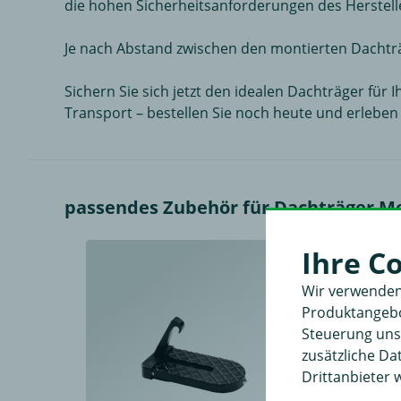
die hohen Sicherheitsanforderungen des Herstell
Je nach Abstand zwischen den montierten Dachtr
Sichern Sie sich jetzt den idealen Dachträger für
Transport – bestellen Sie noch heute und erleben 
passendes Zubehör für Dachträger M
Ihre C
Wir verwenden
Produktangebot
Steuerung unse
zusätzliche D
Drittanbieter 