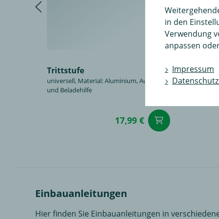
Weitergehende 
in den Einstel
Verwendung v
anpassen oder
Wasse
Impressum
Trittstufe
einfache
Datenschutz
universell, Material: Aluminium, Aufstiegs-
Befestig
und Beladehilfe
möglich,
17,99 €
in den Wa
Einbauanleitungen
Hier finden Sie Einbauanleitungen in verschiedene