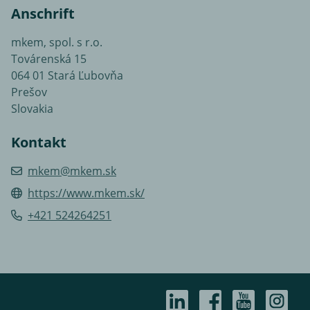
Anschrift
mkem, spol. s r.o.
Továrenská 15
064 01 Stará Ľubovňa
Prešov
Slovakia
Kontakt
mkem@mkem.sk
https://www.mkem.sk/
+421 524264251