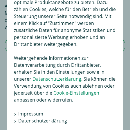
optimale Produktangebote zu bieten. Dazu
An dieser Stelle haben Sie die Möglichkeit, Ihre
zählen Cookies, welche für den Betrieb und die
Meinungen und Erfahrungen über dieses Produkt zu
Steuerung unserer Seite notwendig sind. Mit
dokumentieren. Sie liefern so anderen Interessenten
einem Klick auf "Zustimmen" werden
wertvolle Informationen beim Kauf.
zusätzliche Daten für anonyme Statistiken und
personalisierte Werbung erhoben und an
Drittanbieter weitergegeben.
Jetzt Bewertung schreiben
Weitergehende Informationen zur
Datenverarbeitung durch Drittanbieter,
erhalten Sie in den Einstellungen sowie in
Für dieses Produkt existiert noch keine
unserer
Datenschutzerklärung
. Sie können die
Bewertung
Verwendung von Cookies auch
ablehnen
oder
jederzeit über die
Cookie-Einstellungen
An dieser Stelle haben Sie die Möglichkeit, Ihre
anpassen oder widerrufen.
Meinungen und Erfahrungen über dieses Produkt zu
dokumentieren.
Impressum
Sie liefern so anderen Interessenten wertvolle
Datenschutzerklärung
Informationen beim Kauf.