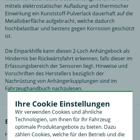
mittels elektrostatischer Aufladung und thermischer
Einwirkung ein Kunststoff-Pulverlack dauerhaft auf die
Metalloberfläche aufgebracht, welche dadurch
hochbelastbar und bestens gegen Korrosion geschützt
ist.
Die Einparkhilfe kann diesen 2-Loch Anhängebock als
Hindernis bei Rückwärtsfahrt erkennen, falls dieser im
Erfassungsbereich der Sensoren liegt. Hinweise und
Vorschriften des Herstellers bezüglich der
Nachrüstung von Anhängerkupplungen sind im
Fahrzeughandbuch nachzulesen.
Ihre Cookie Einstellungen
Wir verwenden Cookies und ähnliche
Technologien, um Ihnen für Ihr Fahrzeug
Einbauanleitungen
optimale Produktangebote zu bieten. Dazu
zählen Cookies, welche für den Betrieb und die
Hier finden Sie Einbauanleitungen in verschiedenen