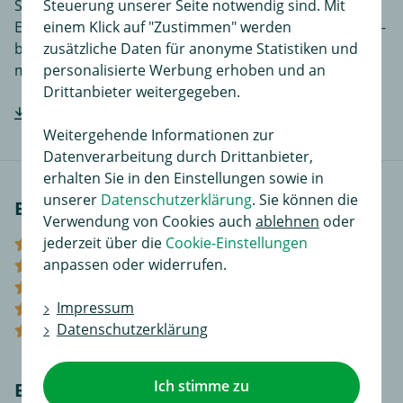
Steuerung unserer Seite notwendig sind. Mit
Sprachen, je nach Artikel noch ergänzende
einem Klick auf "Zustimmen" werden
Einbauhilfen und zusätzliches Bildmaterial das den Ein-
zusätzliche Daten für anonyme Statistiken und
bzw. Anbau des Produktes für Sie noch einfacher
personalisierte Werbung erhoben und an
macht.
Drittanbieter weitergegeben.
Hersteller-Einbauanleitung downloaden
Weitergehende Informationen zur
Datenverarbeitung durch Drittanbieter,
erhalten Sie in den Einstellungen sowie in
unserer
Datenschutzerklärung
. Sie können die
Bewertungen
Verwendung von Cookies auch
ablehnen
oder
jederzeit über die
Cookie-Einstellungen
(0)
anpassen oder widerrufen.
(1)
(0)
Impressum
(0)
Datenschutzerklärung
(0)
Ich stimme zu
Bewerten Sie diesen Artikel!