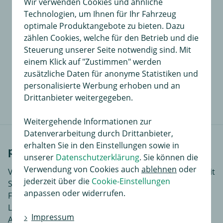
Wir verwenden Cookies und ähnliche
Technologien, um Ihnen für Ihr Fahrzeug
Für dieses Produkt existiert noch keine
optimale Produktangebote zu bieten. Dazu
Bewertung
zählen Cookies, welche für den Betrieb und die
Steuerung unserer Seite notwendig sind. Mit
An dieser Stelle haben Sie die Möglichkeit, Ihre
einem Klick auf "Zustimmen" werden
Meinungen und Erfahrungen über dieses Produkt zu
zusätzliche Daten für anonyme Statistiken und
dokumentieren.
personalisierte Werbung erhoben und an
Sie liefern so anderen Interessenten wertvolle
Drittanbieter weitergegeben.
Informationen beim Kauf.
Weitergehende Informationen zur
Datenverarbeitung durch Drittanbieter,
erhalten Sie in den Einstellungen sowie in
passende Fahrzeuge
unserer
Datenschutzerklärung
. Sie können die
Verwendung von Cookies auch
ablehnen
oder
VW ist die Hauptmarke der Volkswagen AG (VW AG) mit
jederzeit über die
Cookie-Einstellungen
Sitz in Wolfsburg. Das Portfolio umfasst viele
anpassen oder widerrufen.
Fahrzeugmarken wie Bentley, Audi, Ducati, Bugatti,
Lamborghini, Porsche, MAN, Seat, Skoda und Scania.
Impressum
Auch wenn es global, hinter Toyota, nur für den