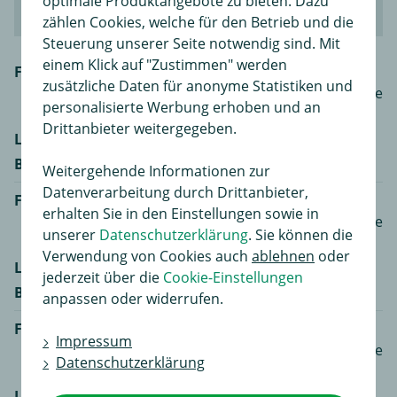
optimale Produktangebote zu bieten. Dazu
Kasten/Großraumlimousine (B9)
zählen Cookies, welche für den Betrieb und die
Steuerung unserer Seite notwendig sind. Mit
einem Klick auf "Zustimmen" werden
Fahrzeugmodell
Citroën BERLINGO
zusätzliche Daten für anonyme Statistiken und
Kasten/Großraumlimousine
personalisierte Werbung erhoben und an
(B9) 1.6
Drittanbieter weitergegeben.
Leistung
66 kW / 90 PS
Baujahr
04.08 - 12.18
Weitergehende Informationen zur
Datenverarbeitung durch Drittanbieter,
Fahrzeugmodell
Citroën BERLINGO
erhalten Sie in den Einstellungen sowie in
Kasten/Großraumlimousine
unserer
Datenschutzerklärung
. Sie können die
(B9) 1.6
Verwendung von Cookies auch
ablehnen
oder
Leistung
80 kW / 109 PS
jederzeit über die
Cookie-Einstellungen
Baujahr
04.08 - 12.18
anpassen oder widerrufen.
Fahrzeugmodell
Citroën BERLINGO
Impressum
Kasten/Großraumlimousine
Datenschutzerklärung
(B9) 1.6 BlueHDi 100
Leistung
73 kW / 99 PS