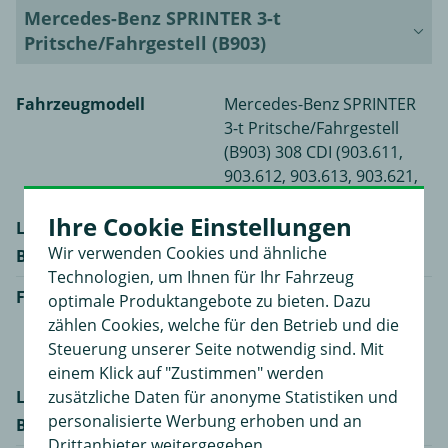
Mercedes-Benz SPRINTER 3-t
Pritsche/Fahrgestell (B903)
Fahrzeugmodell
Mercedes-Benz SPRINTER
3-t Pritsche/Fahrgestell
(B903) 308 CDI (903.611,
903.612, 903.613, 903.621,
903.622,...
Ihre Cookie Einstellungen
Leistung
60 kW / 82 PS
Wir verwenden Cookies und ähnliche
Baujahr
04.00 - 05.06
Technologien, um Ihnen für Ihr Fahrzeug
Fahrzeugmodell
Mercedes-Benz SPRINTER
optimale Produktangebote zu bieten. Dazu
3-t Pritsche/Fahrgestell
zählen Cookies, welche für den Betrieb und die
(B903) 308 D 2.3 (903.311,
Steuerung unserer Seite notwendig sind. Mit
903.312, 903.322)
einem Klick auf "Zustimmen" werden
zusätzliche Daten für anonyme Statistiken und
Leistung
58 kW / 79 PS
personalisierte Werbung erhoben und an
Baujahr
02.95 - 04.00
Drittanbieter weitergegeben.