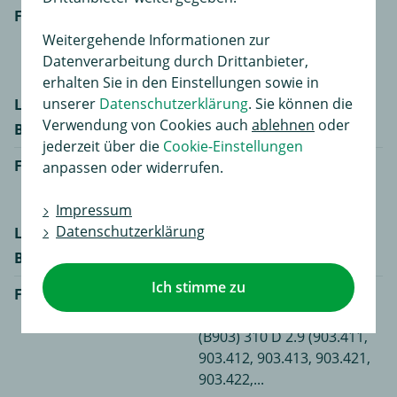
Fahrzeugmodell
Mercedes-Benz SPRINTER
3-t Pritsche/Fahrgestell
Weitergehende Informationen zur
(B903) 308 D 2.3 (903.311,
Datenverarbeitung durch Drittanbieter,
903.322)
erhalten Sie in den Einstellungen sowie in
unserer
Datenschutzerklärung
. Sie können die
Leistung
60 kW / 82 PS
Verwendung von Cookies auch
ablehnen
oder
Baujahr
11.96 - 04.00
jederzeit über die
Cookie-Einstellungen
Fahrzeugmodell
Mercedes-Benz SPRINTER
anpassen oder widerrufen.
3-t Pritsche/Fahrgestell
(B903) 308 E
Impressum
Datenschutzerklärung
Leistung
40 kW / 54 PS
Baujahr
01.96 - 05.06
Ich stimme zu
Fahrzeugmodell
Mercedes-Benz SPRINTER
3-t Pritsche/Fahrgestell
(B903) 310 D 2.9 (903.411,
903.412, 903.413, 903.421,
903.422,...