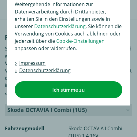
Informationen beim Kauf.
Weitergehende Informationen zur
Datenverarbeitung durch Drittanbieter,
erhalten Sie in den Einstellungen sowie in
unserer
Datenschutzerklärung
. Sie können die
Verwendung von Cookies auch
ablehnen
oder
passende Fahrzeuge
jederzeit über die
Cookie-Einstellungen
anpassen oder widerrufen.
Skoda gehört zu den ältesten Herstellern von PKW und
wurde in Tschechien 1895 etabliert. 1991 kaufte
Impressum
Volkswagen Skoda und gibt seit dem Vorlagen und
Datenschutzerklärung
Vorgaben für die Modelle der Tochterfirma hinaus. Seit
diesem Zeitpunkt ist Skoda eine aufstrebende Marke
im Weltmarkt und längst über den Ostblock hinaus
Ich stimme zu
anerkannt.
Skoda OCTAVIA I Combi (1U5)
Fahrzeugmodell
Skoda OCTAVIA I Combi
(1U5) 1.4 16V