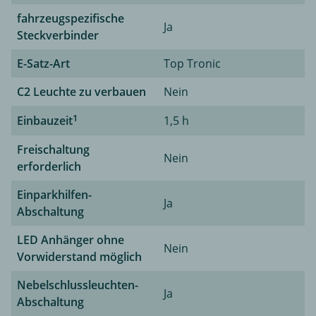
fahrzeugspezifische
Ja
Steckverbinder
E-Satz-Art
Top Tronic
C2 Leuchte zu verbauen
Nein
1
Einbauzeit
1,5 h
Freischaltung
Nein
erforderlich
Einparkhilfen-
Ja
Abschaltung
LED Anhänger ohne
Nein
Vorwiderstand möglich
Nebelschlussleuchten-
Ja
Abschaltung