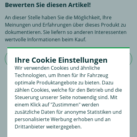
Bewerten Sie diesen Artikel!
An dieser Stelle haben Sie die Möglichkeit, Ihre
Meinungen und Erfahrungen über dieses Produkt zu
dokumentieren. Sie liefern so anderen Interessenten
wertvolle Informationen beim Kauf.
Ihre Cookie Einstellungen
Jetzt Bewertung schreiben
Wir verwenden Cookies und ähnliche
Technologien, um Ihnen für Ihr Fahrzeug
optimale Produktangebote zu bieten. Dazu
zählen Cookies, welche für den Betrieb und die
Für dieses Produkt existiert noch keine
Steuerung unserer Seite notwendig sind. Mit
Bewertung
einem Klick auf "Zustimmen" werden
An dieser Stelle haben Sie die Möglichkeit, Ihre
zusätzliche Daten für anonyme Statistiken und
Meinungen und Erfahrungen über dieses Produkt zu
personalisierte Werbung erhoben und an
dokumentieren.
Drittanbieter weitergegeben.
Sie liefern so anderen Interessenten wertvolle