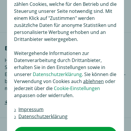
zählen Cookies, welche für den Betrieb und die
17,99 €
in
Steuerung unserer Seite notwendig sind. Mit
einem Klick auf "Zustimmen" werden
zusätzliche Daten für anonyme Statistiken und
personalisierte Werbung erhoben und an
Drittanbieter weitergegeben.
Einbauanleitungen
Weitergehende Informationen zur
Datenverarbeitung durch Drittanbieter,
Hier finden Sie Einbauanleitungen in verschiedenen
erhalten Sie in den Einstellungen sowie in
Sprachen, je nach Artikel noch ergänzende
unserer
Datenschutzerklärung
. Sie können die
Einbauhilfen und zusätzliches Bildmaterial das den Ein-
Verwendung von Cookies auch
ablehnen
oder
bzw. Anbau des Produktes für Sie noch einfacher
jederzeit über die
Cookie-Einstellungen
macht.
anpassen oder widerrufen.
Hersteller-Einbauanleitung downloaden
Impressum
Datenschutzerklärung