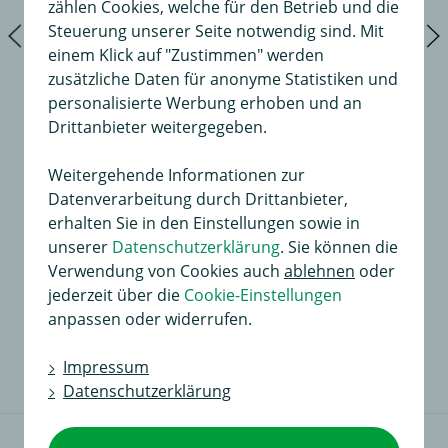
zählen Cookies, welche für den Betrieb und die
Steuerung unserer Seite notwendig sind. Mit
einem Klick auf "Zustimmen" werden
zusätzliche Daten für anonyme Statistiken und
personalisierte Werbung erhoben und an
Drittanbieter weitergegeben.
Weitergehende Informationen zur
Datenverarbeitung durch Drittanbieter,
Turnbeutel-Rucksack
erhalten Sie in den Einstellungen sowie in
universeller Reiserucksack, für viele kleine Dinge die
unserer
Datenschutzerklärung
. Sie können die
unterwegs notwendig sind, Ideal für Ausflüge zu den
Verwendung von Cookies auch
ablehnen
oder
Stränden, Hergestellt aus hochwertigem Polyester
jederzeit über die
Cookie-Einstellungen
anpassen oder widerrufen.
9,99 €
in
Impressum
Datenschutzerklärung