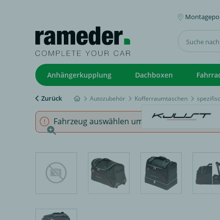
Montagepoi
Anhängerkupplung
Dachboxen
Fahrra
Zurück
Autozubehör
Kofferraumtaschen
spezifi
Fahrzeug auswählen um sicherzustellen, dass