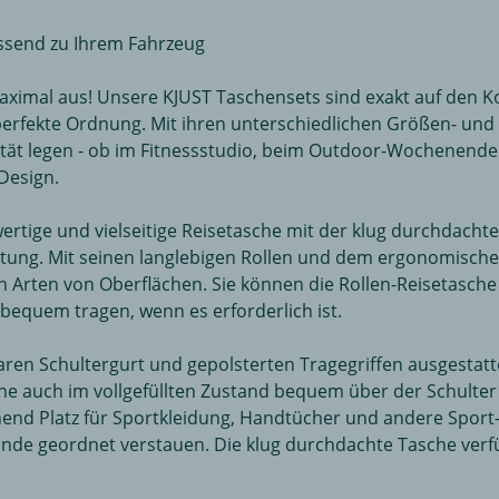
assend zu Ihrem Fahrzeug
aximal aus! Unsere KJUST Taschensets sind exakt auf den K
fekte Ordnung. Mit ihren unterschiedlichen Größen- und Form
lität legen - ob im Fitnessstudio, beim Outdoor-Wochenende
Design.
wertige und vielseitige Reisetasche mit der klug durchdac
altung. Mit seinen langlebigen Rollen und dem ergonomische
n Arten von Oberflächen. Sie können die Rollen-Reisetasc
 bequem tragen, wenn es erforderlich ist.
baren Schultergurt und gepolsterten Tragegriffen ausgestat
he auch im vollgefüllten Zustand bequem über der Schulter
end Platz für Sportkleidung, Handtücher und andere Sport-
nde geordnet verstauen. Die klug durchdachte Tasche verf