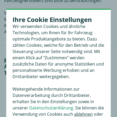
Fahrzeugherstellers sind bitte zu berücksichtigen.
Von der kleinsten Schraube bis zur detaillierten
Ihre Cookie Einstellungen
Montageanleitung erhalten Sie mit diesem
Komplettsatz alles was benötigt wird, um eine
Wir verwenden Cookies und ähnliche
Anhängerkupplung an Ihrem zu verbauen.
Technologien, um Ihnen für Ihr Fahrzeug
optimale Produktangebote zu bieten. Dazu
zählen Cookies, welche für den Betrieb und die
Steuerung unserer Seite notwendig sind. Mit
einem Klick auf "Zustimmen" werden
passendes Zubehör für BOSSTOW
zusätzliche Daten für anonyme Statistiken und
Anhängerkupplung abnehmbar inkl.
personalisierte Werbung erhoben und an
TowTec E-Satz 13polig spezifisch (1)
Drittanbieter weitergegeben.
Weitergehende Informationen zur
Datenverarbeitung durch Drittanbieter,
erhalten Sie in den Einstellungen sowie in
unserer
Datenschutzerklärung
. Sie können die
Verwendung von Cookies auch
ablehnen
oder