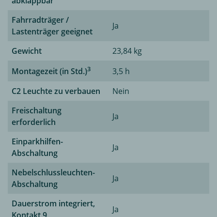
abklappbar
Fahrradträger /
Ja
Lastenträger geeignet
Gewicht
23,84 kg
3
Montagezeit (in Std.)
3,5 h
C2 Leuchte zu verbauen
Nein
Freischaltung
Ja
erforderlich
Einparkhilfen-
Ja
Abschaltung
Nebelschlussleuchten-
Ja
Abschaltung
Dauerstrom integriert,
Ja
Kontakt 9