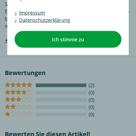
Sprachen, je nach Artikel noch ergänzende
Einbauhilfen und zusätzliches Bildmaterial das den Ein-
Impressum
bzw. Anbau des Produktes für Sie noch einfacher
Datenschutzerklärung
macht.
Ich stimme zu
Hersteller-Einbauanleitung downloaden
Bewertungen
(2)
(0)
(0)
(0)
(0)
Bewerten Sie diesen Artikel!