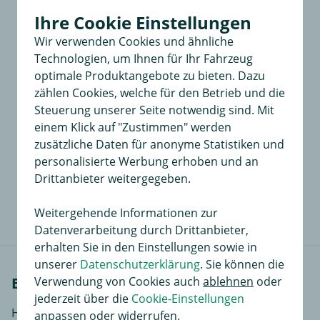
Ihre Cookie Einstellungen
Wir verwenden Cookies und ähnliche
Technologien, um Ihnen für Ihr Fahrzeug
optimale Produktangebote zu bieten. Dazu
zählen Cookies, welche für den Betrieb und die
Steuerung unserer Seite notwendig sind. Mit
einem Klick auf "Zustimmen" werden
Thule Schloss-Satz 4504
zusätzliche Daten für anonyme Statistiken und
bestehend aus 4 Schließzylindern, optimaler Diebstahlschutz
personalisierte Werbung erhoben und an
Drittanbieter weitergegeben.
47,99 €
in
Weitergehende Informationen zur
Datenverarbeitung durch Drittanbieter,
erhalten Sie in den Einstellungen sowie in
unserer
Datenschutzerklärung
. Sie können die
Verwendung von Cookies auch
ablehnen
oder
Einbauanleitungen
jederzeit über die
Cookie-Einstellungen
Hier finden Sie Einbauanleitungen in verschiedenen
anpassen oder widerrufen.