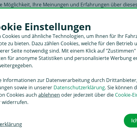
die Möglichkeit, Ihre Meinungen und Erfahrungen über dies
efern so anderen Interessenten wertvolle Informationen bei
ookie Einstellungen
 Cookies und ähnliche Technologien, um Ihnen für Ihr Fahr
e zu bieten. Dazu zählen Cookies, welche für den Betrieb 
rer Seite notwendig sind. Mit einem Klick auf "Zustimmen
er-Informationen. Gemäß der neuen EU-GPSR-Verordnung erh
aten für anonyme Statistiken und personalisierte Werbung 
daten, die Ihnen bei Fragen oder Problemen den direkten Dra
weitergegeben.
zeit einsehen können.
Informationen zur Datenverarbeitung durch Drittanbieter,
Kontakt
lungen sowie in unserer
Datenschutzerklärung
. Sie können d
on Cookies auch
ablehnen
oder jederzeit über die
Cookie-Ei
info@vdlhapro.com
 widerrufen.
http://www.vdlhapro.com
+31 113362362
Ic
erklärung