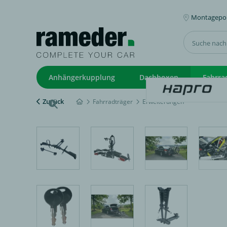
Montagepoi
Anhängerkupplung
Dachboxen
Fahrra
Zurück
Fahrradträger
Erweiterungen