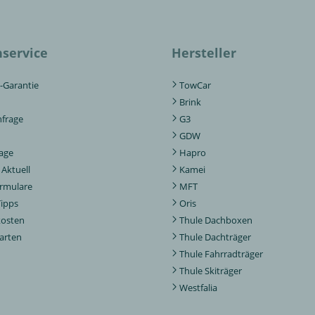
service
Hersteller
-Garantie
TowCar
Brink
nfrage
G3
GDW
rage
Hapro
Aktuell
Kamei
ormulare
MFT
Tipps
Oris
kosten
Thule Dachboxen
arten
Thule Dachträger
Thule Fahrradträger
Thule Skiträger
Westfalia