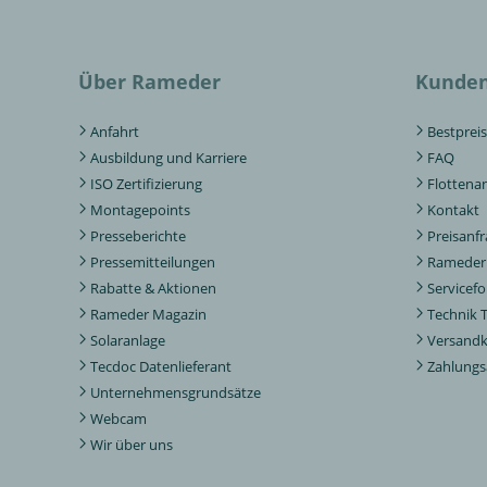
Über Rameder
Kunden
Anfahrt
Bestpreis
Ausbildung und Karriere
FAQ
ISO Zertifizierung
Flottena
Montagepoints
Kontakt
Presseberichte
Preisanf
Pressemitteilungen
Rameder 
Rabatte & Aktionen
Servicef
Rameder Magazin
Technik 
Solaranlage
Versand
Tecdoc Datenlieferant
Zahlungs
Unternehmensgrundsätze
Webcam
Wir über uns