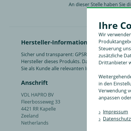
An dieser Stelle haben Sie 
Sie li
Ihre C
Wir verwenden
Hersteller-Informationen
Produktangebot
Steuerung unse
Sicher und transparent: GPSR-konforme Herstell
zusätzliche D
Hersteller dieses Produkts. Dazu gehören Kontakt
Drittanbieter 
Sie als Kunde alle relevanten Informationen jeder
Weitergehende 
Anschrift
in den Einstel
Verwendung v
VDL HAPRO BV
anpassen oder
Fleerbosseweg 33
4421 RR Kapelle
Impressum
Zeeland
Datenschutz
Netherlands