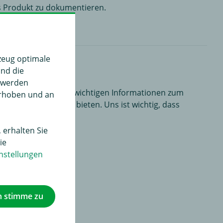
es Produkt zu dokumentieren.
m Kauf.
zeug optimale
und die
" werden
alten Sie hier alle wichtigen Informationen zum
erhoben und an
ht zum Hersteller bieten. Uns ist wichtig, dass
 erhalten Sie
ie
nstellungen
h stimme zu