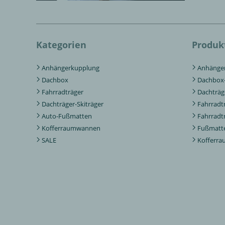
Kategorien
Produk
Anhängerkupplung
Anhänger
Dachbox
Dachbox-
Fahrradträger
Dachträg
Dachträger-Skiträger
Fahrradt
Auto-Fußmatten
Fahrradt
Kofferraumwannen
Fußmatte
SALE
Kofferr