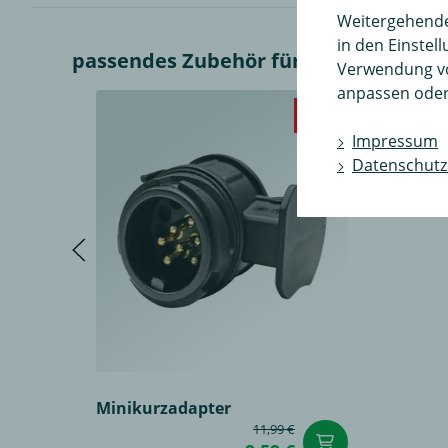
Weitergehende 
in den Einstel
passendes Zubehör für ECS Elektrosatz
Verwendung v
anpassen oder
-20%
Impressum
Datenschutz
Minikurzadapter
11,99 €
in den Wa