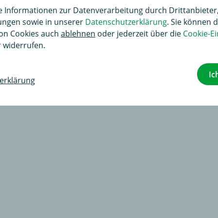
Informationen zur Datenverarbeitung durch Drittanbieter,
lungen sowie in unserer
Datenschutzerklärung
. Sie können d
 13polig Datenbus spezifisch (1)
on Cookies auch
ablehnen
oder jederzeit über die
Cookie-Ei
 widerrufen.
Ic
erklärung
renkorb