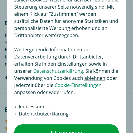
Steuerung unserer Seite notwendig sind. Mit
einem Klick auf "Zustimmen" werden
zusätzliche Daten für anonyme Statistiken und
Einbauanleitungen
personalisierte Werbung erhoben und an
Hier finden Sie Einbauanleitungen in verschiedenen
Drittanbieter weitergegeben.
Sprachen, je nach Artikel noch ergänzende
Einbauhilfen und zusätzliches Bildmaterial das den Ein-
Weitergehende Informationen zur
bzw. Anbau des Produktes für Sie noch einfacher
Datenverarbeitung durch Drittanbieter,
macht.
erhalten Sie in den Einstellungen sowie in
unserer
Datenschutzerklärung
. Sie können die
Hersteller-Einbauanleitung downloaden
Verwendung von Cookies auch
ablehnen
oder
jederzeit über die
Cookie-Einstellungen
anpassen oder widerrufen.
Impressum
Bewertungen
Datenschutzerklärung
(0)
(0)
Ich stimme zu