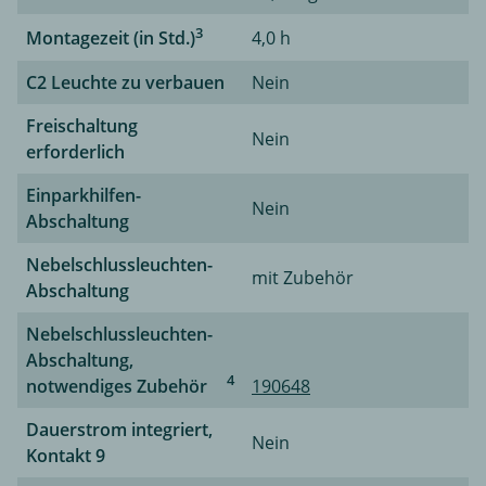
3
Montagezeit (in Std.)
4,0 h
C2 Leuchte zu verbauen
Nein
Freischaltung
Nein
erforderlich
Einparkhilfen-
Nein
Abschaltung
Nebelschlussleuchten-
mit Zubehör
Abschaltung
Nebelschlussleuchten-
Abschaltung,
4
notwendiges Zubehör
190648
Dauerstrom integriert,
Nein
Kontakt 9