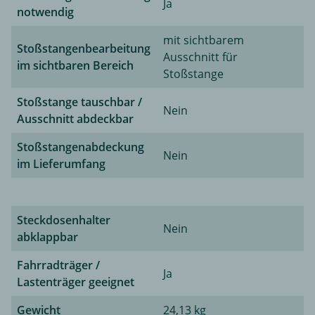
Ja
notwendig
mit sichtbarem
Stoßstangenbearbeitung
Ausschnitt für
im sichtbaren Bereich
Stoßstange
Stoßstange tauschbar /
Nein
Ausschnitt abdeckbar
Stoßstangenabdeckung
Nein
im Lieferumfang
Steckdosenhalter
Nein
abklappbar
Fahrradträger /
Ja
Lastenträger geeignet
Gewicht
24,13 kg