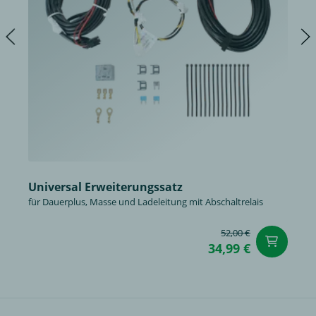
Universal Erweiterungssatz
für Dauerplus, Masse und Ladeleitung mit Abschaltrelais
52,00 €
in
34,99 €