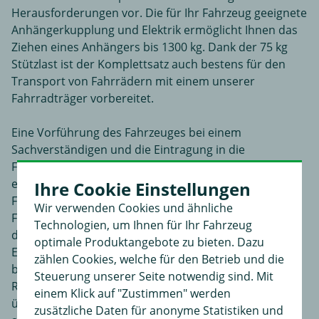
Herausforderungen vor. Die für Ihr Fahrzeug geeignete
Anhängerkupplung und Elektrik ermöglicht Ihnen das
Ziehen eines Anhängers bis 1300 kg. Dank der 75 kg
Stützlast ist der Komplettsatz auch bestens für den
Transport von Fahrrädern mit einem unserer
Fahrradträger vorbereitet.
Eine Vorführung des Fahrzeuges bei einem
Sachverständigen und die Eintragung in die
Fahrzeugpapiere Ihres Fahrzeuges sind nicht
erforderlich. Bitte beachten Sie die Hinweise des
Ihre Cookie Einstellungen
Fahrzeugherstellers in Ihrem
Wir verwenden Cookies und ähnliche
Fahrzeugbenutzerhandbuch. Es ist möglich, dass sich
Technologien, um Ihnen für Ihr Fahrzeug
der Kugelkopf der Anhängerkupplung im
optimale Produktangebote zu bieten. Dazu
Erfassungsbereich der Sensoren der Einparkhilfe
zählen Cookies, welche für den Betrieb und die
befindet und dadurch als ständiges Hindernis bei
Steuerung unserer Seite notwendig sind. Mit
Rückwärtsfahrten erkannt wird. Verfügt Ihr Fahrzeug
einem Klick auf "Zustimmen" werden
über eine Einparkhilfe, empfehlen wir eine
zusätzliche Daten für anonyme Statistiken und