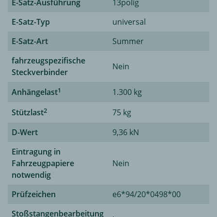
E-Satz-Ausführung
13polig
E-Satz-Typ
universal
E-Satz-Art
Summer
fahrzeugspezifische
Nein
Steckverbinder
1
Anhängelast
1.300 kg
2
Stützlast
75 kg
D-Wert
9,36 kN
Eintragung in
Fahrzeugpapiere
Nein
notwendig
Prüfzeichen
e6*94/20*0498*00
Stoßstangenbearbeitung