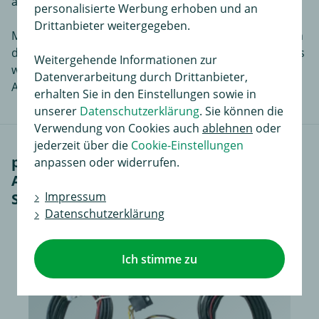
abnehmbare Anhängerkupplung zu verbauen.
personalisierte Werbung erhoben und an
Drittanbieter weitergegeben.
Mit diesem Komplettsatz erhalten Sie, angefangen von
der kleinsten Schraube bis zur Montageanleitung, alles
Weitergehende Informationen zur
was benötigt wird, um an Ihrem eine
Datenverarbeitung durch Drittanbieter,
Anhängerkupplung zu montieren.
erhalten Sie in den Einstellungen sowie in
unserer
Datenschutzerklärung
. Sie können die
Verwendung von Cookies auch
ablehnen
oder
jederzeit über die
Cookie-Einstellungen
passendes Zubehör für GDW
anpassen oder widerrufen.
Anhängerkupplung starr inkl. TowTec E-
Impressum
Satz 13polig universal (5)
Datenschutzerklärung
Ich stimme zu