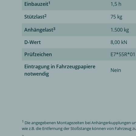
1
Einbauzeit
1,5 h
2
Stützlast
75 kg
3
Anhängelast
1.500 kg
D-Wert
8,00 kN
Prüfzeichen
E7*55R*01
Eintragung in Fahrzeugpapiere
Nein
notwendig
1
Die angegebenen Montagezeiten bei Anhängerkupplungen und El
wie z.B. die Entfernung der Stoßstange können von Fahrzeug zu 