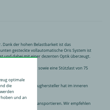
. Dank der hohen Belastbarkeit ist das
unten gesteckte vollautomatische Oris System ist
ist und dabei mit einer dezenten Optik überzeugt.
von maximal 1500 kg sowie eine Stützlast von 75
zeug optimale
und die
 werden. Der Fahrzeughersteller hat im inneren
" werden
erhoben und an
 Fahrradträger zu transportieren. Wir empfehlen
 erhältlich ist.