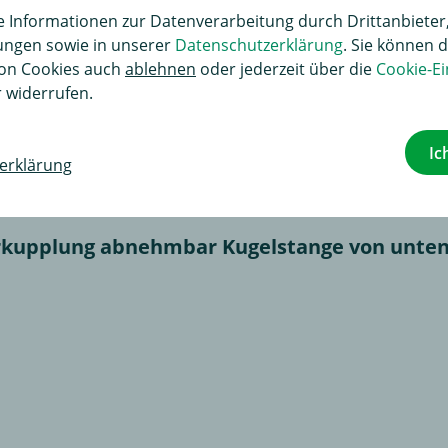
Informationen zur Datenverarbeitung durch Drittanbieter,
lungen sowie in unserer
Datenschutzerklärung
. Sie können d
ntageanleitung von Oris. Die KTL-Beschichtung einer Anhän
on Cookies auch
ablehnen
oder jederzeit über die
Cookie-Ei
che. Während dieses modernen, elektrochemischen Verfahr
 widerrufen.
uf die metallene Oberfläche aufgetragen. Anschließend er
glich der Nachrüstung von Anhängerkupplungen sind im Fa
Ic
erklärung
rkupplung abnehmbar Kugelstange von unten 