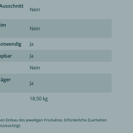
Ausschnitt
Nein
 im
Nein
notwendig
Ja
ppbar
Ja
Nein
räger
Ja
18,50 kg
n Einbau des jeweiligen Produktes. Erforderliche Zuarbeiten
ücksichtigt.