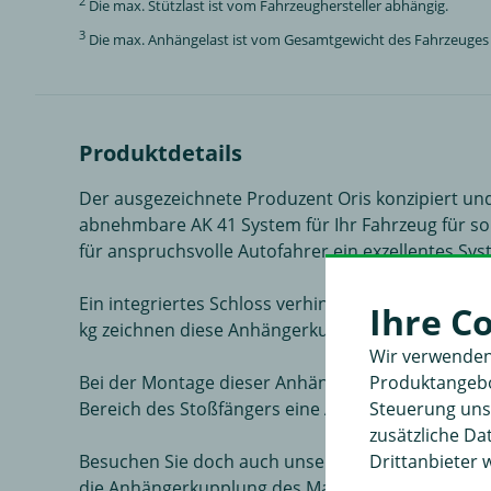
2
Die max. Stützlast ist vom Fahrzeughersteller abhängig.
3
Die max. Anhängelast ist vom Gesamtgewicht des Fahrzeuges a
Produktdetails
Der ausgezeichnete Produzent Oris konzipiert und 
abnehmbare AK 41 System für Ihr Fahrzeug für so 
für anspruchsvolle Autofahrer ein exzellentes Sys
Ein integriertes Schloss verhindert, dass diese 
Ihre C
kg zeichnen diese Anhängerkupplung aus. Der D-W
Wir verwenden
Produktangebot
Bei der Montage dieser Anhängerkupplung muss de
Steuerung unse
Bereich des Stoßfängers eine Ausschneidehilfe ein
zusätzliche D
Drittanbieter 
Besuchen Sie doch auch unsere Kategorie "Fahrra
die Anhängerkupplung des Markenherstellers Oris, 