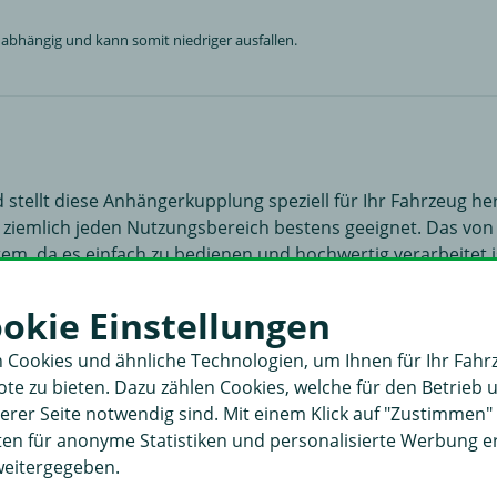
bhängig und kann somit niedriger ausfallen.
stellt diese Anhängerkupplung speziell für Ihr Fahrzeug her
ziemlich jeden Nutzungsbereich bestens geeignet. Das von 
tem, da es einfach zu bedienen und hochwertig verarbeitet 
Anhängerkupplung gestohlen werden kann. Eine Anhängelast 
ookie Einstellungen
ert ist mit 8 kN von Oris angegeben.
 Cookies und ähnliche Technologien, um Ihnen für Ihr Fahr
e zu bieten. Dazu zählen Cookies, welche für den Betrieb 
r Stossfänger im nicht sichtbaren Bereich ausgeschnitten
rer Seite notwendig sind. Mit einem Klick auf "Zustimmen
graviert.
aten für anonyme Statistiken und personalisierte Werbung 
weitergegeben.
dträger", da diese Anhängerkupplung geeignet ist um einen
die für Erstausrüsterqualität steht und zum günstigen Preis