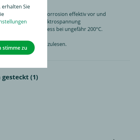
 erhalten Sie
ie
gerkupplung beugt Korrosion effektiv vor und
nstellungen
ens werden unter Elektrospannung
folgt ein Brennprozess bei ungefähr 200°C.
hrzeughandbuch nachzulesen.
h stimme zu
gesteckt (1)