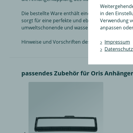
Weitergehende 
in den Einstel
Die bestellte Ware enthält eine umfangreiche Mo
Verwendung v
sorgt für eine perfekte und ebenmäßige Oberflä
anpassen oder
umweltschonende und wassergelöste Epoxidharze a
Impressum
Hinweise und Vorschriften des Herstellers bezü
Datenschutz
passendes Zubehör für Oris Anhänge